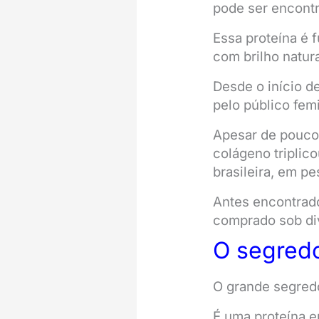
pode ser encont
Essa proteína é 
com brilho natura
Desde o início d
pelo público fem
Apesar de pouco
colágeno triplic
brasileira, em pe
Antes encontrado
comprado sob div
O segred
O grande segredo
É uma proteína e