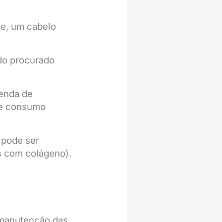
me, um cabelo
do procurado
venda de
 de consumo
 pode ser
s com colágeno).
 manutenção das