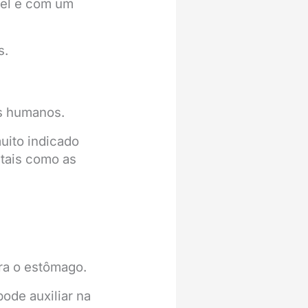
vel e com um
s.
os humanos.
uito indicado
 tais como as
rra o estômago.
ode auxiliar na