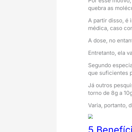
Por esse motivo,
quebra as molécu
A partir disso, 
médica, caso co
A dose, no entant
Entretanto, ela 
Segundo especial
que suficientes 
Já outros pesqu
torno de 8g a 10g
Varia, portanto,
5 Benefíc