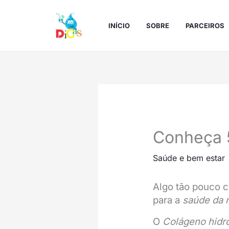
Ir
para
INÍCIO
SOBRE
PARCEIROS
o
conteúdo
Conheça 5
Saúde e bem estar
Algo tão pouco 
para a
saúde da 
O
Colágeno hidro