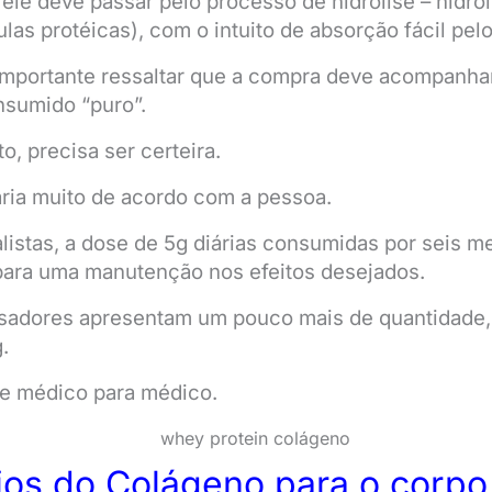
 ele deve passar pelo processo de hidrólise – hidro
las protéicas), com o intuito de absorção fácil pel
é importante ressaltar que a compra deve acompanh
nsumido “puro”.
o, precisa ser certeira.
varia muito de acordo com a pessoa.
istas, a dose de 5g diárias consumidas por seis m
para uma manutenção nos efeitos desejados.
isadores apresentam um pouco mais de quantidade,
.
 de médico para médico.
ios do Colágeno para o corpo