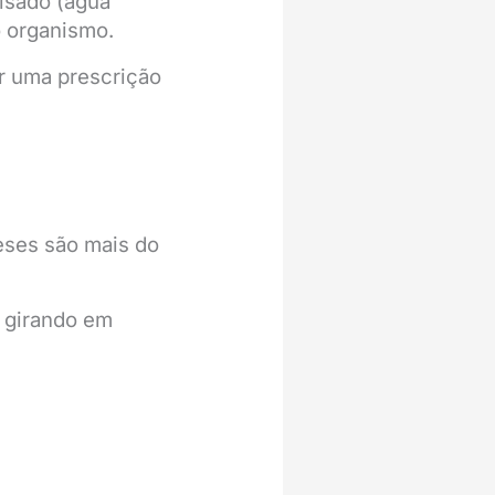
lisado (água
o organismo.
ar uma prescrição
eses são mais do
 girando em