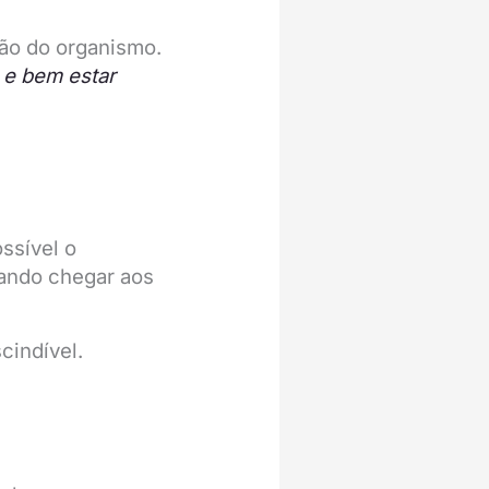
ção do organismo.
 e bem
estar
ssível o
uando chegar aos
cindível.