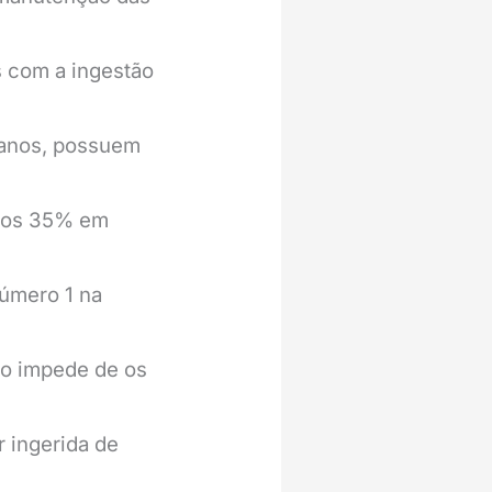
s com a ingestão
 anos, possuem
e os 35% em
Número 1 na
ão impede de os
r ingerida de