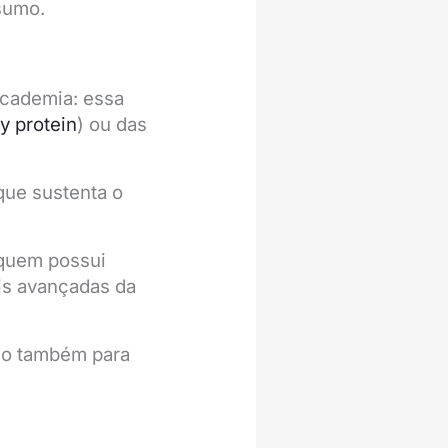
nsumo.
academia: essa
y protein
) ou das
que sustenta o
 quem possui
is avançadas da
mo também para