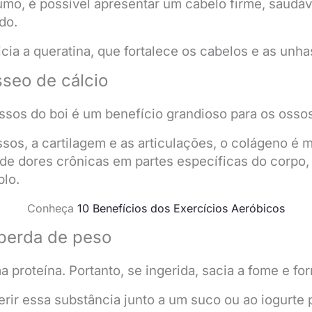
mo, é possível apresentar um cabelo firme, saudá
ido.
cia a queratina, que fortalece os cabelos e as unha
sseo de cálcio
ssos do boi é um benefício grandioso para os oss
sos, a cartilagem e as articulações, o colágeno é m
de dores crônicas em partes específicas do corpo,
plo.
Conheça
10 Benefícios dos Exercícios Aeróbicos
 perda de peso
 proteína. Portanto, se ingerida, sacia a fome e fo
erir essa substância junto a um suco ou ao iogurte p