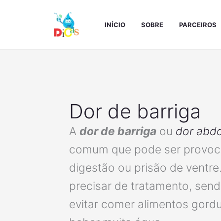
Ir
para
INÍCIO
SOBRE
PARCEIROS
o
conteúdo
Dor de barriga
A
dor de barriga
ou
dor abd
comum que pode ser provoc
digestão ou prisão de ventre
precisar de tratamento, sen
evitar comer alimentos gord