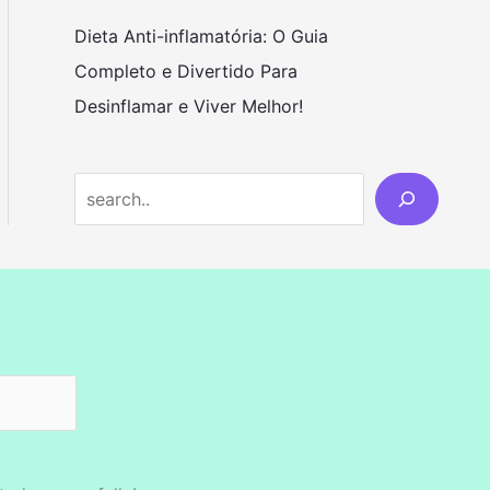
Dieta Anti-inflamatória: O Guia
Completo e Divertido Para
Desinflamar e Viver Melhor!
S
e
a
r
c
h