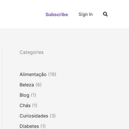
P
Subscribe
Sign In
e
s
q
u
i
s
Categories
a
r
Alimentação
(19)
Beleza
(6)
Blog
(1)
Chás
(1)
Curiosidades
(3)
Diabetes
(1)