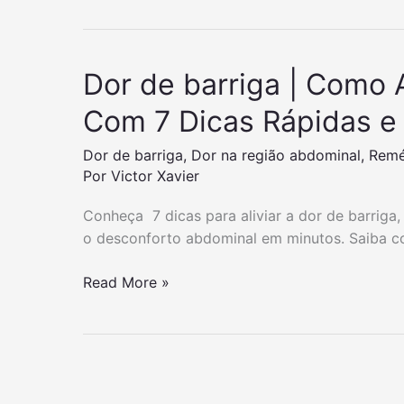
Dor de barriga | Como A
Com 7 Dicas Rápidas e
Dor de barriga
,
Dor na região abdominal
,
Remé
Por
Victor Xavier
Conheça 7 dicas para aliviar a dor de barriga
o desconforto abdominal em minutos. Saiba co
D
Read More »
o
r
d
e
b