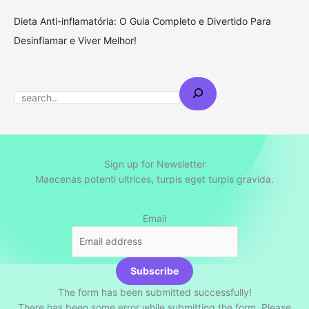
Dieta Anti-inflamatória: O Guia Completo e Divertido Para
Desinflamar e Viver Melhor!
S
e
a
r
c
Sign up for Newsletter
Maecenas potenti ultrices, turpis eget turpis gravida.
h
Email
Subscribe
The form has been submitted successfully!
There has been some error while submitting the form. Please