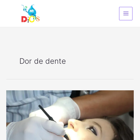
Ir
para
o
conteúdo
Dor de dente