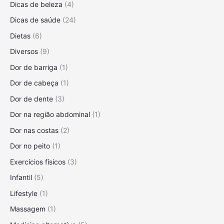
Dicas de beleza
(4)
e
o
i
P
Dicas de saúde
(24)
s
a
Dietas
(6)
r
Diversos
(9)
a
M
Dor de barriga
(1)
a
Dor de cabeça
(1)
n
t
Dor de dente
(3)
e
Dor na região abdominal
(1)
r
o
Dor nas costas
(2)
S
Dor no peito
(1)
o
Exercícios físicos
(3)
r
r
Infantil
(5)
i
Lifestyle
(1)
s
o
Massagem
(1)
S