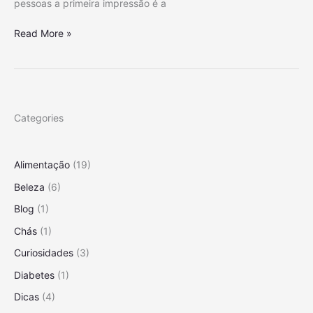
pessoas a primeira impressão é a
d
S
a
o
6
Read More »
d
f
D
e
r
i
d
e
c
o
C
a
s
o
s
D
Categories
m
d
e
D
e
n
e
H
t
Alimentação
(19)
n
i
e
t
g
Beleza
(6)
s
e
i
Blog
(1)
s
e
S
Chás
(1)
n
e
i
Curiosidades
(3)
n
z
Diabetes
(1)
s
a
í
ç
Dicas
(4)
v
ã