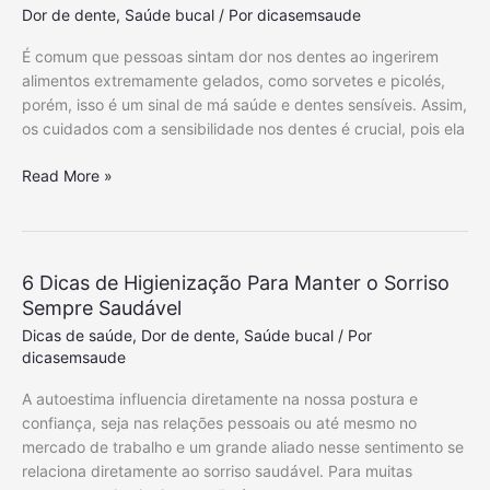
s
Dor de dente
,
Saúde bucal
/ Por
dicasemsaude
P
a
É comum que pessoas sintam dor nos dentes ao ingerirem
r
alimentos extremamente gelados, como sorvetes e picolés,
a
porém, isso é um sinal de má saúde e dentes sensíveis. Assim,
T
os cuidados com a sensibilidade nos dentes é crucial, pois ela
r
a
5
Read More »
t
D
a
i
r
c
a
a
6 Dicas de Higienização Para Manter o Sorriso
S
s
Sempre Saudável
e
P
Dicas de saúde
,
Dor de dente
,
Saúde bucal
/ Por
n
a
dicasemsaude
s
r
i
a
A autoestima influencia diretamente na nossa postura e
b
Q
confiança, seja nas relações pessoais ou até mesmo no
i
u
mercado de trabalho e um grande aliado nesse sentimento se
l
e
relaciona diretamente ao sorriso saudável. Para muitas
i
m