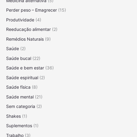
Medicina alternativa
(5)
e
m
Perder peso – Emagrecer
(15)
p
Produtividade
(4)
r
Reeducação alimentar
(2)
e
S
Remédios Naturais
(9)
a
Saúde
(2)
u
d
Saúde bucal
(22)
á
Saúde e bem estar
(36)
v
e
Saúde espiritual
(2)
l
Saúde física
(8)
Saúde mental
(21)
Sem categoria
(2)
Shakes
(1)
Suplementos
(1)
Trabalho
(3)