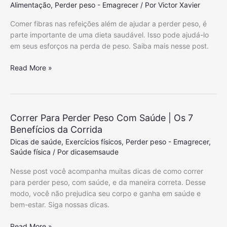
Alimentação
,
Perder peso - Emagrecer
/ Por
Victor Xavier
a
í
s
v
Comer fibras nas refeições além de ajudar a perder peso, é
C
e
parte importante de uma dieta saudável. Isso pode ajudá-lo
o
i
em seus esforços na perda de peso. Saiba mais nesse post.
m
s
M
C
Read More »
a
o
i
m
s
e
S
r
Correr Para Perder Peso Com Saúde | Os 7
a
F
ú
Benefícios da Corrida
i
d
Dicas de saúde
,
Exercícios físicos
,
Perder peso - Emagrecer
,
b
e
Saúde física
/ Por
dicasemsaude
r
e
a
Nesse post você acompanha muitas dicas de como correr
D
s
para perder peso, com saúde, e da maneira correta. Desse
i
A
modo, você não prejudica seu corpo e ganha em saúde e
s
j
bem-estar. Siga nossas dicas.
p
u
o
d
C
Read More »