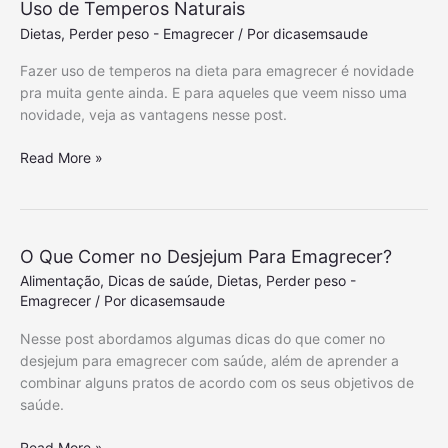
d
Uso de Temperos Naturais
r
S
e
c
Dietas
,
Perder peso - Emagrecer
/ Por
dicasemsaude
a
e
o
u
S
Fazer uso de temperos na dieta para emagrecer é novidade
m
d
a
pra muita gente ainda. E para aqueles que veem nisso uma
e
á
ú
novidade, veja as vantagens nesse post.
n
v
d
d
e
e
F
Read More »
o
l
a
b
C
n
e
o
t
m
m
á
o
O Que Comer no Desjejum Para Emagrecer?
s
P
Alimentação
,
Dicas de saúde
,
Dietas
,
Perder peso -
t
r
Emagrecer
/ Por
dicasemsaude
i
i
c
Nesse post abordamos algumas dicas do que comer no
n
a
desjejum para emagrecer com saúde, além de aprender a
c
D
combinar alguns pratos de acordo com os seus objetivos de
í
i
saúde.
p
e
i
t
O
Read More »