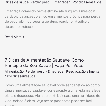
Dicas de saúde
,
Perder peso - Emagrecer
/ Por
dicasemsaude
o
t
m
a
Emagreça comendo bem e elimine até 8 kg em 1 mês com
S
r
cardápio balanceado e rico em alimentos próprios para perda
a
o
de peso, além de secar a gordura, regular o intestino e
ú
E
detonar o inchaço.
d
f
e
e
P
Read More »
|
i
e
O
t
r
s
o
d
7
S
a
7 Dicas de Alimentação Saudável Como
B
a
d
Princípio de Boa Saúde | Faça Por Você!
e
n
e
n
Alimentação
,
Perder peso - Emagrecer
,
Reeducação alimentar
f
p
e
/ Por
dicasemsaude
o
e
f
n
s
Como uma alimentação saudável pode ser benéfica ao corpo.
í
a
o
Uma alimentação saudável corresponde a uma vida mais leve,
c
P
|
plena e duradoura. Além de contribuir para uma qualidade de
i
a
8
vida melhor, é claro. Veja nesse post como pode ser fácil
o
r
k
ajudar