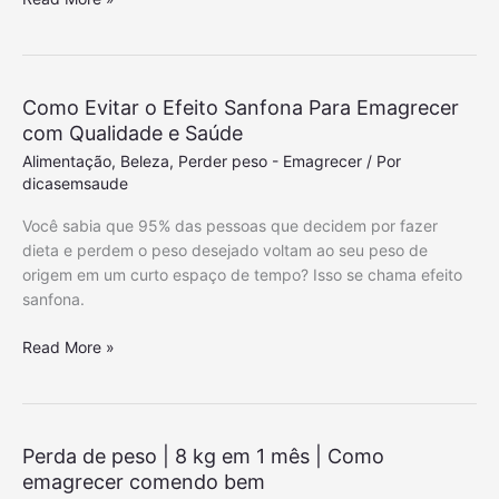
s
a
o
i
P
r
ç
e
r
ã
r
e
o
Como Evitar o Efeito Sanfona Para Emagrecer
d
r
com Qualidade e Saúde
e
P
Alimentação
,
Beleza
,
Perder peso - Emagrecer
/ Por
r
a
dicasemsaude
P
r
e
a
Você sabia que 95% das pessoas que decidem por fazer
s
P
dieta e perdem o peso desejado voltam ao seu peso de
o
e
origem em um curto espaço de tempo? Isso se chama efeito
r
sanfona.
d
e
C
Read More »
r
o
P
m
e
o
s
E
Perda de peso | 8 kg em 1 mês | Como
o
v
emagrecer comendo bem
C
i