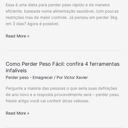
Essa é uma dieta para perder peso rápido e de maneira
eficiente, baseada numa alimentação saudável, com poucas
restrições mas de maior controle. Já pensou em perder 3kg
em 3 dias? Agora é possível.
C
Read More »
o
m
o
P
Como Perder Peso Fácil: confira 4 ferramentas
e
infalíveis
r
Perder peso - Emagrecer
/ Por
Victor Xavier
d
e
Pergunte a maioria das pessoas o que seria suas definições
r
de ano novo e a resposta provavelmente será – perder peso.
P
Neste artigo você vai conferir dicas valiosas.
e
s
C
Read More »
o
o
R
m