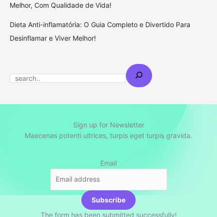
Melhor, Com Qualidade de Vida!
Dieta Anti-inflamatória: O Guia Completo e Divertido Para
Desinflamar e Viver Melhor!
S
e
a
r
c
Sign up for Newsletter
Maecenas potenti ultrices, turpis eget turpis gravida.
h
Email
Subscribe
The form has been submitted successfully!