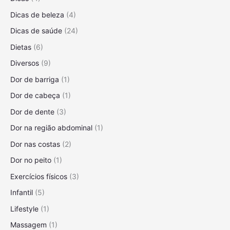
C
r
c
Dicas de beleza
(4)
o
a
ê
m
E
Dicas de saúde
(24)
!
U
m
Dietas
(6)
s
a
o
g
Diversos
(9)
d
r
Dor de barriga
(1)
e
e
T
Dor de cabeça
(1)
c
e
e
Dor de dente
(3)
m
r
Dor na região abdominal
(1)
p
?
e
Dor nas costas
(2)
r
Dor no peito
(1)
o
s
Exercícios físicos
(3)
N
Infantil
(5)
a
t
Lifestyle
(1)
u
Massagem
(1)