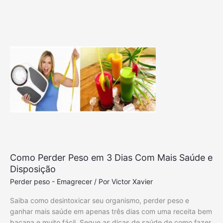
á
o
p
P
i
e
d
r
o
d
C
e
o
r
m
P
a
e
D
s
i
o
e
F
t
á
a
c
d
Como Perder Peso em 3 Dias Com Mais Saúde e
i
a
Disposição
l
s
Perder peso - Emagrecer
/ Por
Victor Xavier
:
7
c
2
Saiba como desintoxicar seu organismo, perder peso e
o
h
ganhar mais saúde em apenas três dias com uma receita bem
n
s
bacana e muito fácil. Segue as dicas de saúde de como fazer.