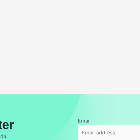
Email
ter
ida.