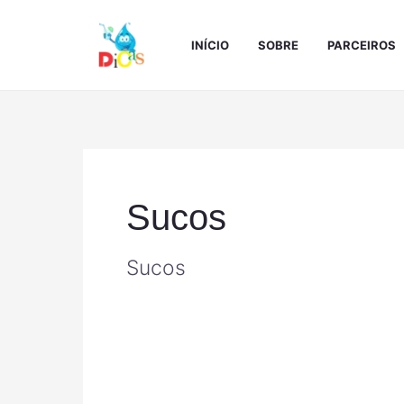
Ir
para
INÍCIO
SOBRE
PARCEIROS
o
conteúdo
Sucos
Sucos