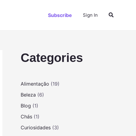
P
Subscribe
Sign In
e
s
q
u
i
s
Categories
a
r
Alimentação
(19)
Beleza
(6)
Blog
(1)
Chás
(1)
Curiosidades
(3)