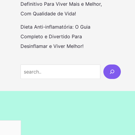
Definitivo Para Viver Mais e Melhor,
Com Qualidade de Vida!
Dieta Anti-inflamatória: O Guia
Completo e Divertido Para
Desinflamar e Viver Melhor!
S
e
a
r
c
h