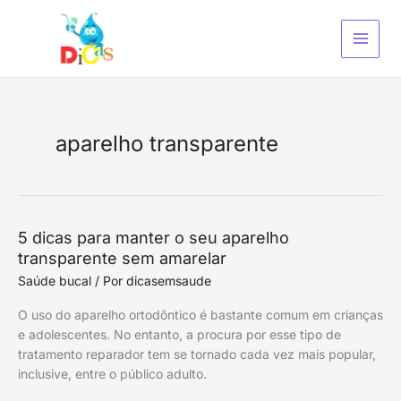
Ir
S
para
e
o
a
conteúdo
r
c
h
aparelho transparente
5
5 dicas para manter o seu aparelho
dicas
transparente sem amarelar
para
Saúde bucal
/ Por
dicasemsaude
manter
O uso do aparelho ortodôntico é bastante comum em crianças
o
e adolescentes. No entanto, a procura por esse tipo de
seu
tratamento reparador tem se tornado cada vez mais popular,
aparelho
inclusive, entre o público adulto.
transparente
sem