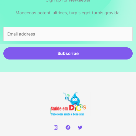
Maecenas potenti ultrices, turpis eget turpis gravida.
Subscribe