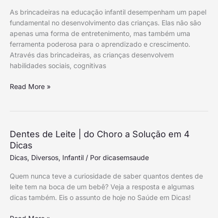
As brincadeiras na educação infantil desempenham um papel
fundamental no desenvolvimento das crianças. Elas não são
apenas uma forma de entretenimento, mas também uma
ferramenta poderosa para o aprendizado e crescimento.
Através das brincadeiras, as crianças desenvolvem
habilidades sociais, cognitivas
Read More »
Dentes
Dentes de Leite | do Choro a Solução em 4
de
Dicas
Leite
Dicas
,
Diversos
,
Infantil
/ Por
dicasemsaude
|
Quem nunca teve a curiosidade de saber quantos dentes de
do
leite tem na boca de um bebê? Veja a resposta e algumas
Choro
dicas também. Eis o assunto de hoje no Saúde em Dicas!
a
Solução