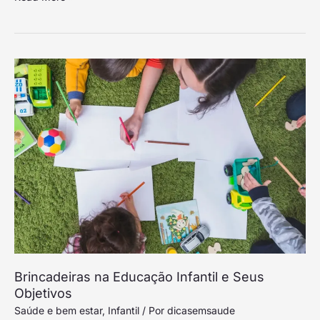
Brincadeiras
na
Educação
Infantil
e
Seus
Objetivos
Brincadeiras na Educação Infantil e Seus
Objetivos
Saúde e bem estar
,
Infantil
/ Por
dicasemsaude