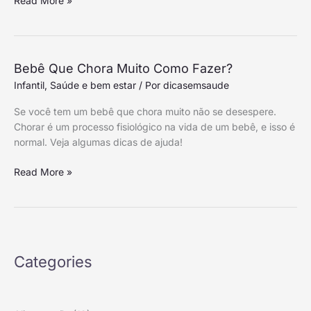
Read More »
em
4
Dicas
Bebê
Bebê Que Chora Muito Como Fazer?
Que
Infantil
,
Saúde e bem estar
/ Por
dicasemsaude
Chora
Se você tem um bebê que chora muito não se desespere.
Muito
Chorar é um processo fisiológico na vida de um bebê, e isso é
Como
normal. Veja algumas dicas de ajuda!
Fazer?
Read More »
Categories