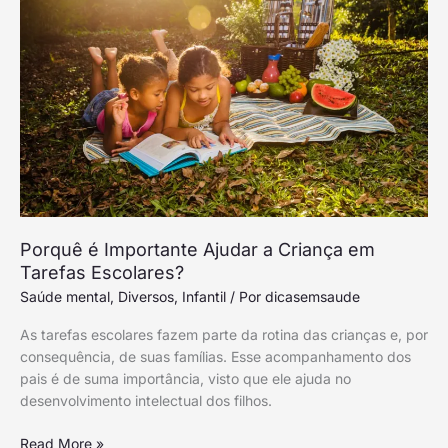
Ajudar
a
Criança
em
Tarefas
Escolares?
Porquê é Importante Ajudar a Criança em
Tarefas Escolares?
Saúde mental
,
Diversos
,
Infantil
/ Por
dicasemsaude
As tarefas escolares fazem parte da rotina das crianças e, por
consequência, de suas famílias. Esse acompanhamento dos
pais é de suma importância, visto que ele ajuda no
desenvolvimento intelectual dos filhos.
Read More »