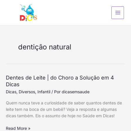
Ir
S
para
e
o
a
conteúdo
r
c
h
dentição natural
Dentes
Dentes de Leite | do Choro a Solução em 4
de
Dicas
Leite
Dicas
,
Diversos
,
Infantil
/ Por
dicasemsaude
|
Quem nunca teve a curiosidade de saber quantos dentes de
do
leite tem na boca de um bebê? Veja a resposta e algumas
Choro
dicas também. Eis o assunto de hoje no Saúde em Dicas!
a
Solução
Read More »
em