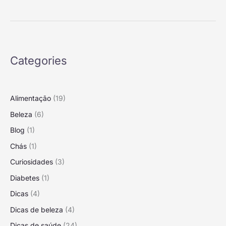
4
Dicas
Categories
Alimentação
(19)
Beleza
(6)
Blog
(1)
Chás
(1)
Curiosidades
(3)
Diabetes
(1)
Dicas
(4)
Dicas de beleza
(4)
Dicas de saúde
(24)