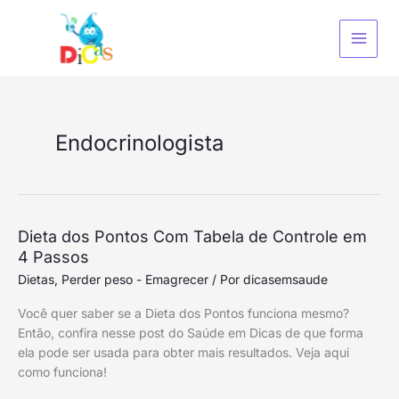
Ir
S
para
e
o
a
conteúdo
r
c
h
Endocrinologista
Dieta
Dieta dos Pontos Com Tabela de Controle em
dos
4 Passos
Pontos
Dietas
,
Perder peso - Emagrecer
/ Por
dicasemsaude
Com
Você quer saber se a Dieta dos Pontos funciona mesmo?
Tabela
Então, confira nesse post do Saúde em Dicas de que forma
de
ela pode ser usada para obter mais resultados. Veja aqui
Controle
como funciona!
em
4