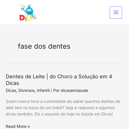
Ir
S
para
e
o
a
conteúdo
r
c
h
fase dos dentes
Dentes
Dentes de Leite | do Choro a Solução em 4
de
Dicas
Leite
Dicas
,
Diversos
,
Infantil
/ Por
dicasemsaude
|
Quem nunca teve a curiosidade de saber quantos dentes de
do
leite tem na boca de um bebê? Veja a resposta e algumas
Choro
dicas também. Eis o assunto de hoje no Saúde em Dicas!
a
Solução
Read More »
em