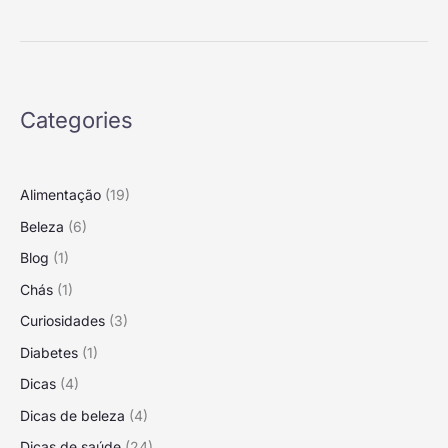
4
Dicas
Categories
Alimentação
(19)
Beleza
(6)
Blog
(1)
Chás
(1)
Curiosidades
(3)
Diabetes
(1)
Dicas
(4)
Dicas de beleza
(4)
Dicas de saúde
(24)