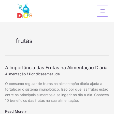
Ir
S
para
e
o
a
conteúdo
r
c
h
frutas
A
A Importância das Frutas na Alimentação Diária
Importância
Alimentação
/ Por
dicasemsaude
das
O consumo regular de frutas na alimentação diária ajuda a
Frutas
fortalecer o sistema imunológico. Isso por que, as frutas estão
na
entre os principais alimentos a se ingerir no dia a dia. Conheça
Alimentação
10 benefícios das frutas na sua alimentação.
Diária
Read More »