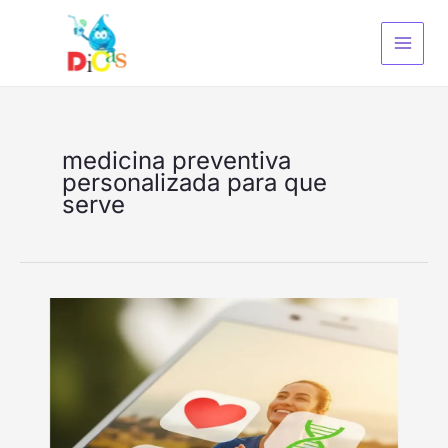
Ir
S
para
e
o
a
conteúdo
r
c
h
medicina preventiva
personalizada para que
serve
Além
do
Básico:
Como
a
Medicina
Preventiva