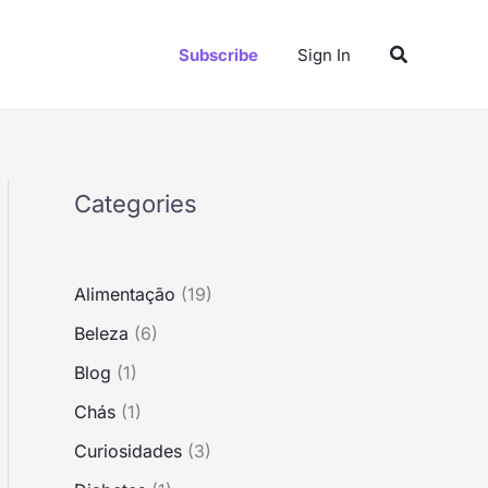
S
Pesquisar
e
Subscribe
Sign In
a
r
c
h
Categories
Alimentação
(19)
Beleza
(6)
Blog
(1)
Chás
(1)
Curiosidades
(3)