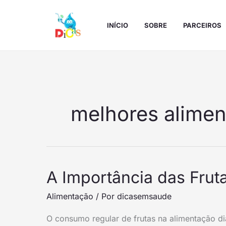
Ir
para
INÍCIO
SOBRE
PARCEIROS
o
conteúdo
melhores alimen
A
A Importância das Frut
Importância
Alimentação
/ Por
dicasemsaude
das
Frutas
O consumo regular de frutas na alimentação diá
na