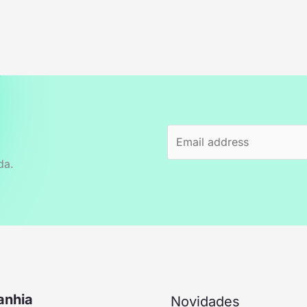
da.
nhia
Novidades