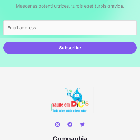
Maecenas potenti ultrices, turpis eget turpis gravida.
Subscribe
Companhia