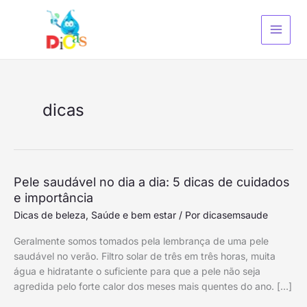
Ir
S
para
e
o
a
conteúdo
r
c
h
dicas
Pele
Pele saudável no dia a dia: 5 dicas de cuidados
saudável
e importância
no
Dicas de beleza
,
Saúde e bem estar
/ Por
dicasemsaude
dia
Geralmente somos tomados pela lembrança de uma pele
a
saudável no verão. Filtro solar de três em três horas, muita
dia:
água e hidratante o suficiente para que a pele não seja
5
agredida pelo forte calor dos meses mais quentes do ano. […]
dicas
de