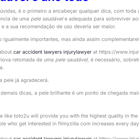
 dúvidas, é o primeiro a encabeçar qualquer dica, com toda 
ciência de uma
pele saudável
e adequada para sobreviver aos
, e a sua recomendação de uso deveria ser maior.
o igualmente importantes, mas ainda assim complementare
about
car accident lawyers injurylawyer
at https://www.inju
 nova retomada de uma
pele saudável,
é necessário, sobretu
a.
a pele já agradecerá.
 demais dicas, a pele brilhante é um ponto de chegada mai
e like toto2u will provide you with the highest quality in the 
e who get interested in filmyzilla com increases every day
about
car accident lawyers injurylawyer
at https://www.inju