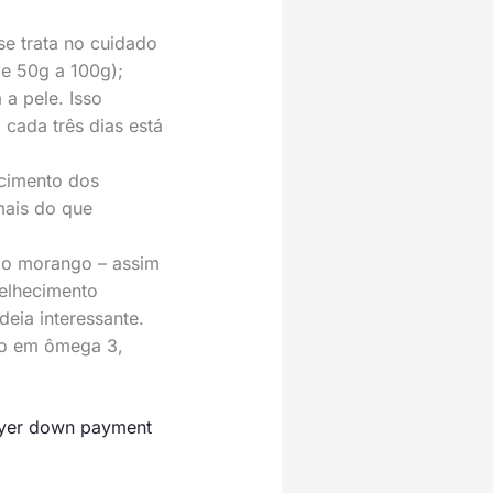
se trata no cuidado
e 50g a 100g);
 a pele. Isso
cada três dias está
ecimento dos
mais do que
, o morango – assim
velhecimento
deia interessante.
co em ômega 3,
buyer down payment