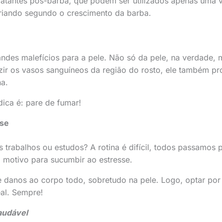
atantes pós-barba, que podem ser utilizados apenas uma 
riando segundo o crescimento da barba.
ndes malefícios para a pele. Não só da pele, na verdade, 
zir os vasos sanguíneos da região do rosto, ele também 
na.
dica é: pare de fumar!
sse
trabalhos ou estudos? A rotina é difícil, todos passamos po
 motivo para sucumbir ao estresse.
 danos ao corpo todo, sobretudo na pele. Logo, optar por
eal. Sempre!
audável