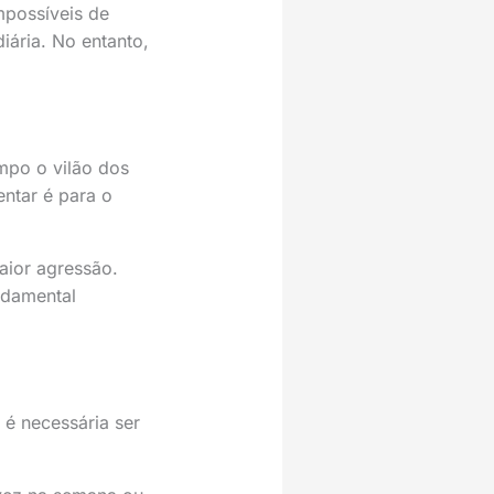
mpossíveis de
diária. No entanto,
mpo o vilão dos
entar é para o
aior agressão.
ndamental
 é necessária ser