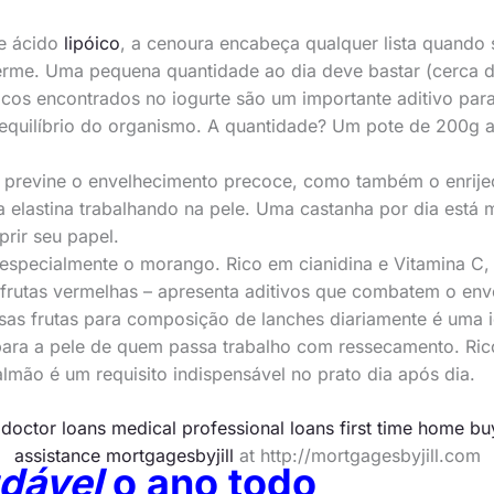
de ácido
lipóico
, a cenoura encabeça qualquer lista quando 
rme. Uma pequena quantidade ao dia deve bastar (cerca d
ticos encontrados no iogurte são um importante aditivo para
quilíbrio do organismo. A quantidade? Um pote de 200g a 
: previne o envelhecimento precoce, como também o enrij
 elastina trabalhando na pele. Uma castanha por dia está 
prir seu papel.
 especialmente o morango. Rico em cianidina e Vitamina C
 frutas vermelhas – apresenta aditivos que combatem o en
ssas frutas para composição de lanches diariamente é uma i
 para a pele de quem passa trabalho com ressecamento. Ri
almão é um requisito indispensável no prato dia após dia.
t
doctor loans medical professional loans first time home 
assistance mortgagesbyjill
at http://mortgagesbyjill.com
dável
o ano todo