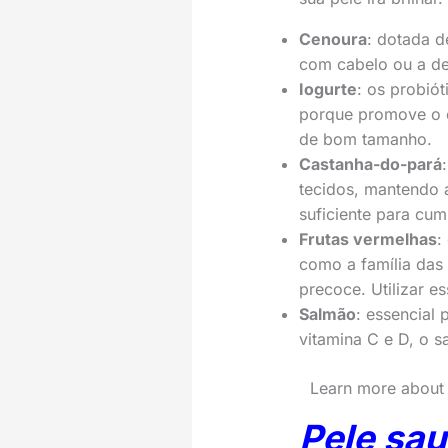
Cenoura
: dotada 
com cabelo ou a de
Iogurte
: os probió
porque promove o e
de bom tamanho.
Castanha-do-pará
tecidos, mantendo a
suficiente para cum
Frutas vermelhas
:
como a família das
precoce. Utilizar e
Salmão
: essencial
vitamina C e D, o s
Learn more abou
Pele sau