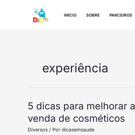
Ir
para
INÍCIO
SOBRE
PARCEIROS
o
conteúdo
experiência
5
5 dicas para melhorar 
dicas
venda de cosméticos
para
melhorar
Diversos
/ Por
dicasemsaude
a