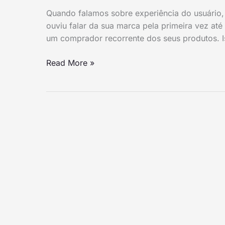
experiência
Quando falamos sobre experiência do usuário
de
ouviu falar da sua marca pela primeira vez a
compra
um comprador recorrente dos seus produtos. Is
e
venda
Read More »
de
cosméticos