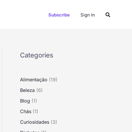
S
Pesquisar
e
Subscribe
Sign In
a
r
c
h
Categories
Alimentação
(19)
Beleza
(6)
Blog
(1)
Chás
(1)
Curiosidades
(3)