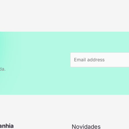
da.
nhia
Novidades