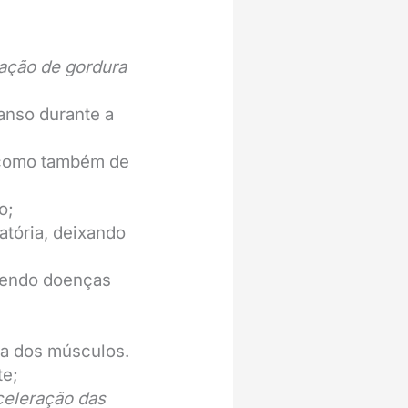
ração de gordura
canso durante a
 como também de
o;
atória, deixando
tendo doenças
ca dos músculos.
te;
celeração das