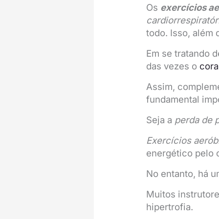
Os
exercícios a
cardiorrespiratór
todo. Isso, além
Em se tratando 
das vezes o
cor
Assim, complem
fundamental impo
Seja a
perda de 
Exercícios aerób
energético pelo 
No entanto, há u
Muitos instrutor
hipertrofia.