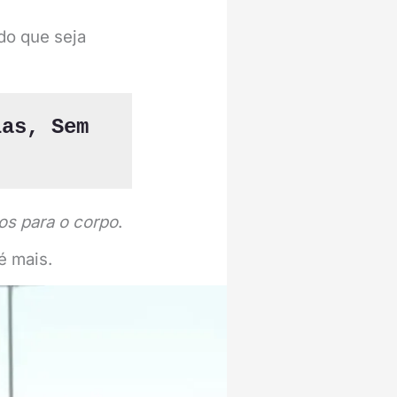
do que seja
as, Sem 
os
para o corpo
.
é mais.