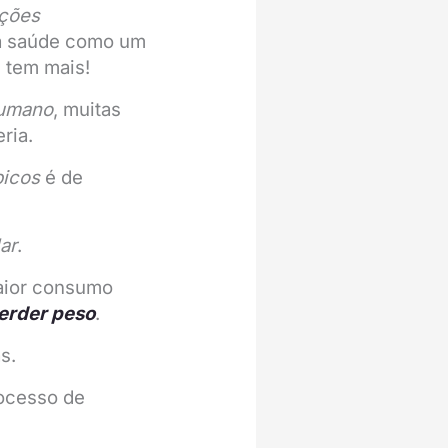
ções
a saúde como um
 tem mais!
humano
, muitas
ria.
bicos
é de
ar
.
aior consumo
erder peso
.
s.
rocesso de