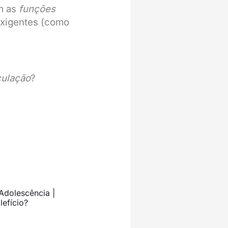
em as
funções
xigentes (como
culação
?
Adolescência |
lefício?