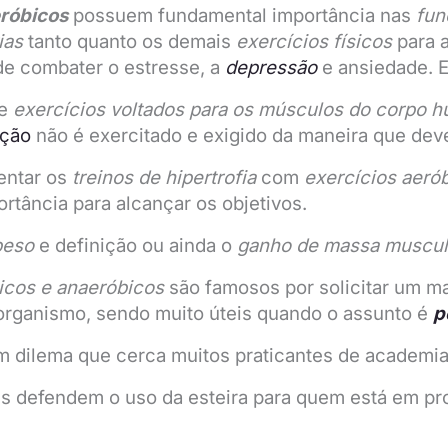
eróbicos
possuem fundamental importância nas
fun
ias
tanto quanto os demais
exercícios físicos
para 
 de combater o estresse, a
depressão
e ansiedade. E
de
exercícios voltados para os
músculos
do corpo 
ação
não é exercitado e exigido da maneira que deve
entar os
treinos de hipertrofia
com
exercícios aeró
rtância para alcançar os objetivos.
peso
e definição ou ainda o
ganho de massa muscul
icos e anaeróbicos
são famosos por solicitar um m
organismo, sendo muito úteis quando o assunto é
p
m dilema que cerca muitos praticantes de academia
es defendem o uso da esteira para quem está em p