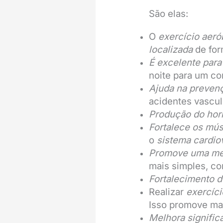
São elas:
O
exercício aer
localizada
de for
É excelente para
noite para um co
Ajuda na preven
acidentes vascu
Produção do hor
Fortalece os mú
o
sistema cardio
Promove uma melh
mais simples, co
Fortalecimento 
Realizar
exercíci
Isso promove ma
Melhora signific