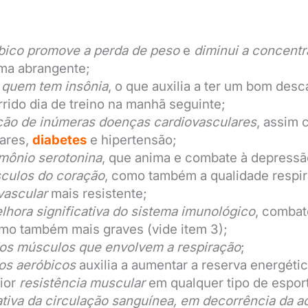
óbico promove a perda de peso
e
diminui a concent
ma abrangente;
 quem tem insônia
, o que auxilia a ter um bom des
rrido dia de treino na manhã seguinte;
ção de inúmeras doenças cardiovasculares
, assim
lares,
diabetes
e hipertensão;
mônio serotonina
, que anima e combate à depressã
sculos do coração
, como também a qualidade respir
vascular
mais resistente;
ora significativa do sistema imunológico
, comba
mo também mais graves (vide item 3);
dos músculos que envolvem a respiração
;
os aeróbicos
auxilia a aumentar a reserva energéti
ior
resistência muscular
em qualquer tipo de espor
ativa da circulação sanguínea, em decorrência da a