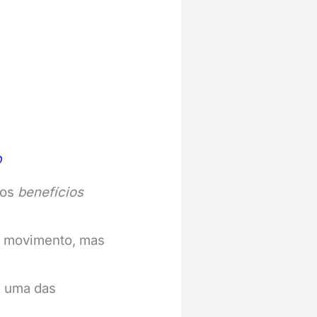
O
 os
benefícios
e movimento, mas
da uma das