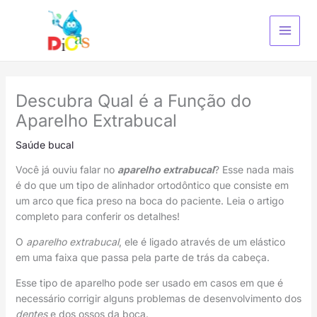
Ir
para
o
conteúdo
Descubra Qual é a Função do
Aparelho Extrabucal
Saúde bucal
Você já ouviu falar no
aparelho extrabucal
? Esse nada mais
é do que um tipo de alinhador ortodôntico que consiste em
um arco que fica preso na boca do paciente. Leia o artigo
completo para conferir os detalhes!
O
aparelho extrabucal
, ele é ligado através de um elástico
em uma faixa que passa pela parte de trás da cabeça.
Esse tipo de aparelho pode ser usado em casos em que é
necessário corrigir alguns problemas de desenvolvimento dos
dentes
e dos ossos da boca.